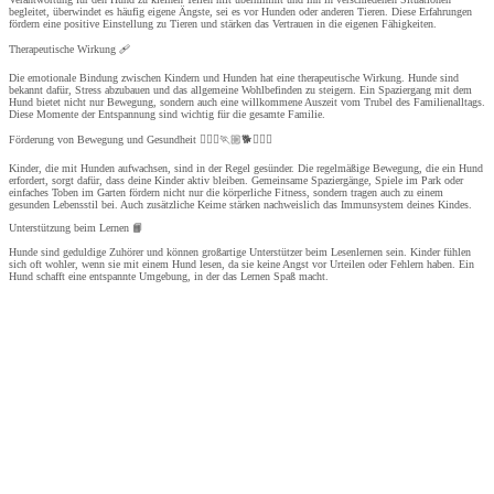
begleitet, überwindet es häufig eigene Ängste, sei es vor Hunden oder anderen Tieren. Diese Erfahrungen
fördern eine positive Einstellung zu Tieren und stärken das Vertrauen in die eigenen Fähigkeiten.
Therapeutische Wirkung 🩹
Die emotionale Bindung zwischen Kindern und Hunden hat eine therapeutische Wirkung. Hunde sind
bekannt dafür, Stress abzubauen und das allgemeine Wohlbefinden zu steigern. Ein Spaziergang mit dem
Hund bietet nicht nur Bewegung, sondern auch eine willkommene Auszeit vom Trubel des Familienalltags.
Diese Momente der Entspannung sind wichtig für die gesamte Familie.
Förderung von Bewegung und Gesundheit 🏃🏼‍♀️🏃🏼🐕🏃🏼‍♂️
Kinder, die mit Hunden aufwachsen, sind in der Regel gesünder. Die regelmäßige Bewegung, die ein Hund
erfordert, sorgt dafür, dass deine Kinder aktiv bleiben. Gemeinsame Spaziergänge, Spiele im Park oder
einfaches Toben im Garten fördern nicht nur die körperliche Fitness, sondern tragen auch zu einem
gesunden Lebensstil bei. Auch zusätzliche Keime stärken nachweislich das Immunsystem deines Kindes.
Unterstützung beim Lernen 📙
Hunde sind geduldige Zuhörer und können großartige Unterstützer beim Lesenlernen sein. Kinder fühlen
sich oft wohler, wenn sie mit einem Hund lesen, da sie keine Angst vor Urteilen oder Fehlern haben. Ein
Hund schafft eine entspannte Umgebung, in der das Lernen Spaß macht.