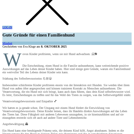
LOG-IN
Gute Gründe für einen Familienhund
Mindset
Geschrieben von Eva Kluge am
8. OKTOBER 2025
W
ovon Kinder profitieren, wenn sie mit Hund aufwachsen. 🤗🐕
Die Entscheidung, einen Hund in die Familie aufzunehmen, kann weitreichende positive
Auswirkungen auf das Leben deiner Kinder haben. Hier sind einige gute Gründe, warum ein Familienhund
ein wertvoller Teil des Lebens deiner Kinder sein kann.
Stärkung des Selbstbewusstseins 💪🏼😀
Insbesondere schüchterne Kinder profitieren enorm von der Interaktion mit Hunden. Sie werden über ihren
Hund von außen öfter angesprochen und können trainieren Kontakt zu Menschen aufzunehmen. Die
Verantwortung, die ein Hund mit sich bringt, kann auch dazu führen, dass dein Kind selbstbewusster wird.
Es lernt, Entscheidungen zu treffen und für das Wohl des Tieres zu sorgen, was das Selbstwertgefühl stärkt.
Verantwortungsbewusstsein und Empathie 💕
Wir hatten es ja gerade schon. Der Umgang mit einem Hund fördert die Entwicklung von
Verantwortungsbewusstsein. Deine Kinder lernen, dass ihr Handeln direkte Auswirkungen auf das Leben
des Tieres hat. Diese Fähigkeit mit anderen Lebewesen umzugehen, in sie hineinzufühlen und auf sie
einzugehen erstreckt sich oft auch auf andere Tiere und Lebensbereiche.
Angstbewältigung 👻
Ein Hund kann eine beruhigende Präsenz sein, die deinem Kind hilft, Angst abzubauen. Indem es die
Verantwortung für den Hund zu kleinen Teilen mit übernimmt und ihn in verschiedenen Situationen