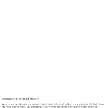
Trostspender in schwierigen Zeiten 🥲
Wenn es mal zwischen dir und deinem Kind gekracht hat oder dein Kind einen schlechten Tag hatte, kann
der Hund Trost spenden. Die bedingungslose Liebe und Zuneigung eines Hundes bieten emotionale