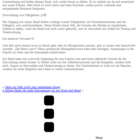
Unterstützung und helfen deinem Kind, sich wieder besser zu fühlen. Er ist einfach nur da und unterstützt
mit seiner Präsenz. Dein Kind ist nicht allein und beim Kuscheln werden positiv wirkende und
entspannende Hormone freigesetzt.
Entwicklung von Fähigkeiten 🤹🏼
Der Umgang mit einem Hund fördert wichtige soziale Fähigkeiten wie Frustrationstoleranz und die
Fähigkeit, sich zurückzunehmen. Deine Kinder lernen früh, die Grenzen des Hundes zu respektieren,
Geduld zu haben, wenn der Hund mal nicht sofort gehorcht, und sie entwickeln ein Gefühl für Timing und
Verantwortung.
Ein kreativer Vorwand 🐶
Und falls doch einmal etwas zu Bruch geht oder ein Missgeschick passiert, gibt es immer eine humorvolle
Ausrede: „Der Hund war’s!“ Diese spielerische Herangehensweise kann dazu beitragen, Spannungen in der
Familie zu lösen und die Atmosphäre aufzulockern.
Ein Hund kann eine wertvolle Ergänzung für eine Familie sein und bietet zahlreiche Vorteile für die
Entwicklung deiner Kinder. Er fördert nicht nur das Selbstbewusstsein und die Empathie, sondern hilft
auch, Ängste zu überwinden und Verantwortung zu lernen. Ein Familienhund ist nicht nur ein Haustier,
sondern ein treuer Begleiter und Lehrer in vielen Lebensbereichen.
«
Wenn ein Wels mich zum nachdenken bringt
5 Alltags-Hacks für mehr Entspannung im mit Kind und Hund
»
Menu