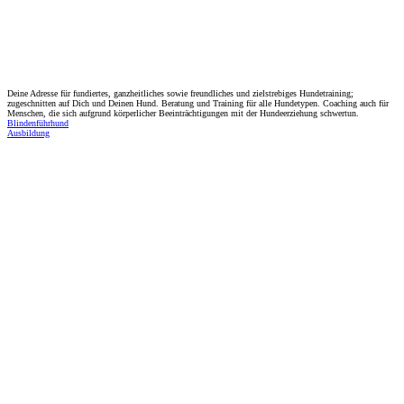
Deine Adresse für fundiertes, ganzheitliches sowie freundliches und zielstrebiges Hundetraining;
zugeschnitten auf Dich und Deinen Hund. Beratung und Training für alle Hundetypen. Coaching auch für
Menschen, die sich aufgrund körperlicher Beeinträchtigungen mit der Hundeerziehung schwertun.
Blindenführhund
Ausbildung